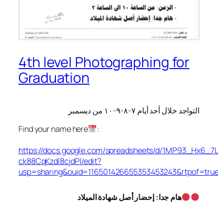
4th level Photographing for
Graduation
التواجد خلال أحد أيام ٧-٨-٩-١٠ من ديسمبر
Find your name here
:
https://docs.google.com/spreadsheets/d/1MP93_Hx6_7
ck88CqKzdl8cjdPl/edit?
usp=sharing&ouid=116501426655353453243&rtpof=tru
هام جدا: إحضار أصل شهادة الميلاد