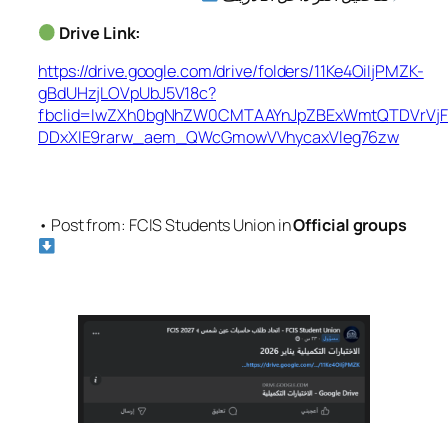
Drive Link:
https://drive.google.com/drive/folders/11Ke4OiIjPMZK-
gBdUHzjLOVpUbJ5V18c?
fbclid=IwZXh0bgNhZW0CMTAAYnJpZBExWmtQTDVrVjF
DDxXIE9rarw_aem_QWcGmowVVhycaxVleg76zw
• Post from: FCIS Students Union in
Official groups