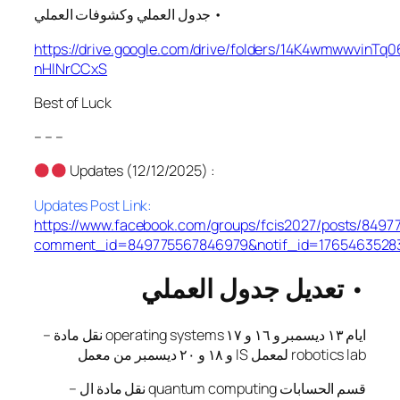
جدول العملي وكشوفات العملي •
https://drive.google.com/drive/folders/14K4wmwwvinTq
nHlNrCCxS
Best of Luck
– – –
Updates (12/12/2025) :
Updates Post Link:
https://www.facebook.com/groups/fcis2027/posts/8497
comment_id=849775567846979&notif_id=1765463528
تعديل جدول العملي
•
– نقل مادة operating systems ايام ١٣ ديسمبر و ١٦ و ١٧
و ١٨ و ٢٠ ديسمبر من معمل IS لمعمل robotics lab
– نقل مادة ال quantum computing قسم الحسابات