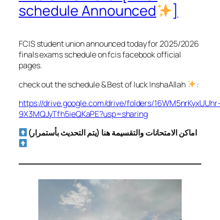
schedule Announced
]
FCIS student union announced today for 2025/2026
finals exams schedule on fcis facebook official
pages.
check out the schedule & Best of luck InshaAllah
:
https://drive.google.com/drive/folders/16WM5nrKyxUUhr
9X3MQJyTfh5ieQKaPE?usp=sharing
اماكن الامتحانات والتقسيمة هنا (يتم التحديث بأستمرار)