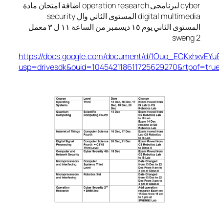
اضافة امتحان مادة operation research لبرنامجى cyber
security المستوى الثاني وال digital multimedia
المستوى الثاني يوم ١٥ ديسمبر من الساعة ١١ ل ٣ معمل
sweng 2
https://docs.google.com/document/d/1Ouo_ECKxhxvEYu
usp=drivesdk&ouid=104542118611725629270&rtpof=tru